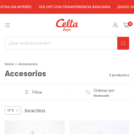
TAS SIN INTERÉS
10% OFF CON TRANSFERENCIA BANCARIA
¡ENVÍO GR
0
Inicio
>
Accesorios
Accesorios
3 productos
Ordenar por:
Filtrar
Destacado
N°8
Borrar filtros