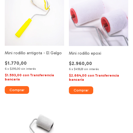
Mini rodillo antigota - El Galgo
Mini rodillo epoxi
$1.770,00
$2.960,00
6
x
$295,00
sin interés
6
x
$493,33
sin interés
$1.593,00
con
Transferencia
$2.664,00
con
Transferencia
bancaria
bancaria
Comprar
Comprar