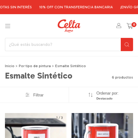
N INTERÉS
10% OFF CON TRANSFERENCIA BANCARIA
¡ENVÍO GRATIS E
0
Inicio
>
Por tipo de pintura
>
Esmalte Sintético
Esmalte Sintético
6 productos
Ordenar por:
Filtrar
Destacado
1
/
3
1
/
3