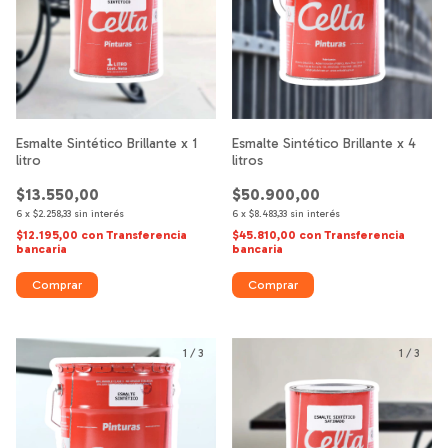
Esmalte Sintético Brillante x 1
Esmalte Sintético Brillante x 4
litro
litros
$13.550,00
$50.900,00
6
x
$2.258,33
sin interés
6
x
$8.483,33
sin interés
$12.195,00
con
Transferencia
$45.810,00
con
Transferencia
bancaria
bancaria
Comprar
Comprar
1
/
3
1
/
3