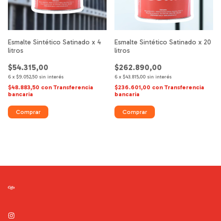
Esmalte Sintético Satinado x 4
Esmalte Sintético Satinado x 20
litros
litros
$54.315,00
$262.890,00
6
x
$9.052,50
sin interés
6
x
$43.815,00
sin interés
$48.883,50
con
Transferencia
$236.601,00
con
Transferencia
bancaria
bancaria
Comprar
Comprar