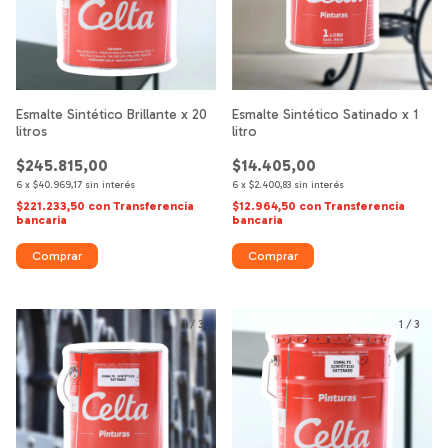
Esmalte Sintético Brillante x 20
Esmalte Sintético Satinado x 1
litros
litro
$245.815,00
$14.405,00
6
x
$40.969,17
sin interés
6
x
$2.400,83
sin interés
$221.233,50
con
Transferencia
$12.964,50
con
Transferencia
bancaria
bancaria
Comprar
Comprar
1
/
3
1
/
3