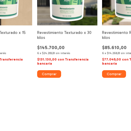
Revestimiento Texturado x 30
Revestimiento R
Texturado x 15
kilos
kilos
$145.700,00
$85.610,00
6
x
$24.283,33
sin interés
6
x
$14.268,33
sin int
terés
$131.130,00
con
Transferencia
$77.049,00
con
Transferencia
bancaria
bancaria
Comprar
Comprar