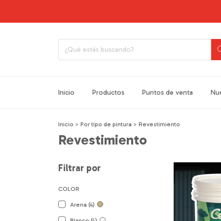
¡EN
Inicio
Productos
Puntos de venta
Nue
Inicio
>
Por tipo de pintura
>
Revestimiento
Revestimiento
Filtrar por
COLOR
Arena (4)
Blanco (4)