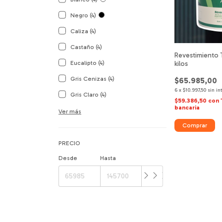
Negro (4)
Caliza (4)
Castaño (4)
Revestimiento 
Eucalipto (4)
kilos
Gris Cenizas (4)
$65.985,00
6
x
$10.997,50
sin in
Gris Claro (4)
$59.386,50
con
bancaria
Ver más
Comprar
PRECIO
Desde
Hasta