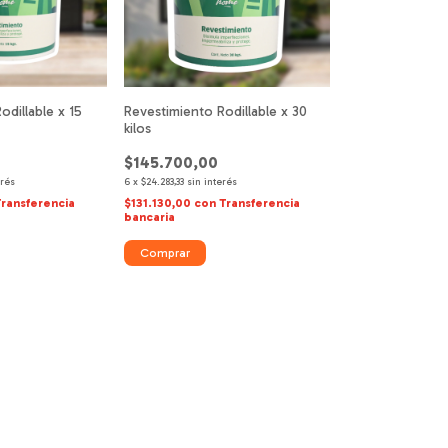
odillable x 15
Revestimiento Rodillable x 30
kilos
$145.700,00
erés
6
x
$24.283,33
sin interés
Transferencia
$131.130,00
con
Transferencia
bancaria
Comprar