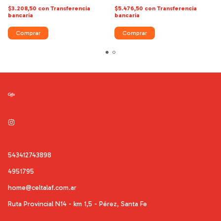
$3.208,50
con
Transferencia
$5.476,50
con
Transferencia
bancaria
bancaria
Comprar
543412743898
4951795
home@celtalaf.com.ar
Ruta Provincial N14 - km 1,5 - Pérez, Santa Fe