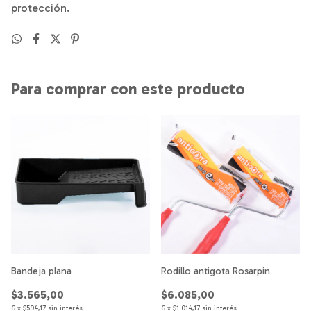
protección.
Para comprar con este producto
Bandeja plana
Rodillo antigota Rosarpin
$3.565,00
$6.085,00
6
x
$594,17
sin interés
6
x
$1.014,17
sin interés