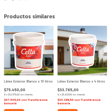
Productos similares
Látex Exterior Blanco x 10 litros
Látex Exterior Blanco x 4 litros
$75.450,00
$33.765,00
6
x
$12.575,00
sin interés
6
x
$5.627,50
sin interés
$67.905,00
con
Transferencia
$30.388,50
con
Transferencia
bancaria
bancaria