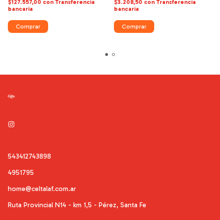
$127.557,00
con
Transferencia
$3.208,50
con
Transferencia
bancaria
bancaria
Comprar
543412743898
4951795
home@celtalaf.com.ar
Ruta Provincial N14 - km 1,5 - Pérez, Santa Fe