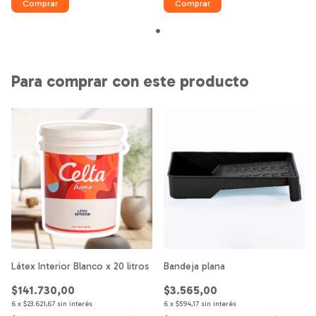
Comprar
Comprar
Para comprar con este producto
Látex Interior Blanco x 20 litros
Bandeja plana
$141.730,00
$3.565,00
6
x
$23.621,67
sin interés
6
x
$594,17
sin interés